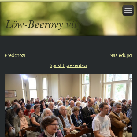
Löw-Beerovy vily
Předchozí
Následující
Spustit prezentaci