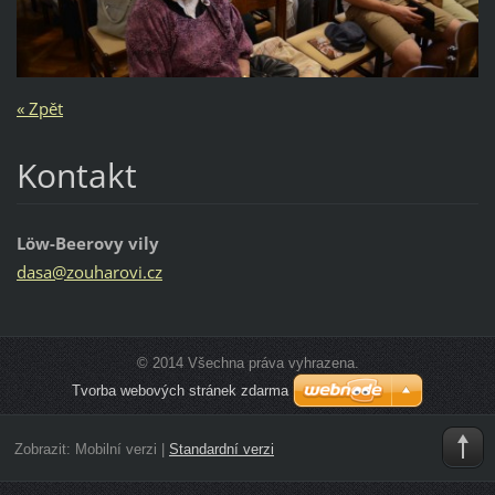
« Zpět
Kontakt
Löw-Beerovy vily
dasa@zou
harovi.c
z
© 2014 Všechna práva vyhrazena.
Tvorba webových stránek zdarma
Zobrazit:
Mobilní verzi
|
Standardní verzi