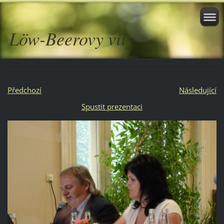
Löw-Beerovy vily
Předchozí
Následující
Spustit prezentaci