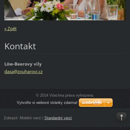
« Zpět
Kontakt
Löw-Beerovy vily
dasa@zou
harovi.c
z
© 2014 Všechna práva vyhrazena.
Vytvořte si webové stránky zdarma!
Zobrazit:
Mobilní verzi
|
Standardní verzi