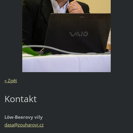
« Zpět
Kontakt
Löw-Beerovy vily
dasa@zou
harovi.c
z