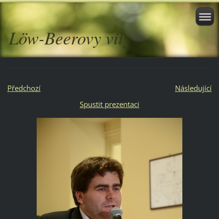
Löw-Beerovy vily
Předchozí
Následující
Spustit prezentaci