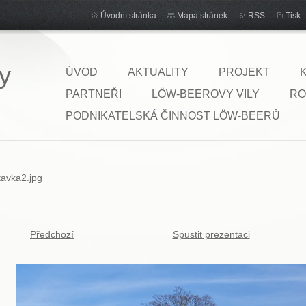
Úvodní stránka
Mapa stránek
RSS
Tisk
y
ÚVOD
AKTUALITY
PROJEKT
PARTNEŘI
LÖW-BEEROVY VILY
RO
PODNIKATELSKÁ ČINNOST LÖW-BEERŮ
itavka2.jpg
Předchozí
Spustit prezentaci