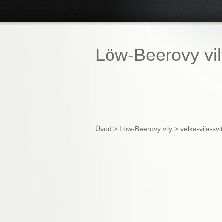
Löw-Beerovy vil
Úvod
>
Löw-Beerovy vily
>
velka-vila-sv