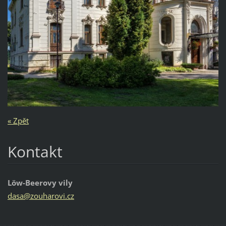
« Zpět
Kontakt
Löw-Beerovy vily
dasa@zou
harovi.c
z