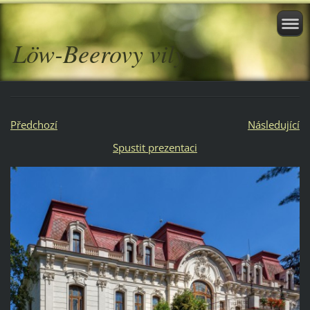
Löw-Beerovy vily
Předchozí
Následující
Spustit prezentaci