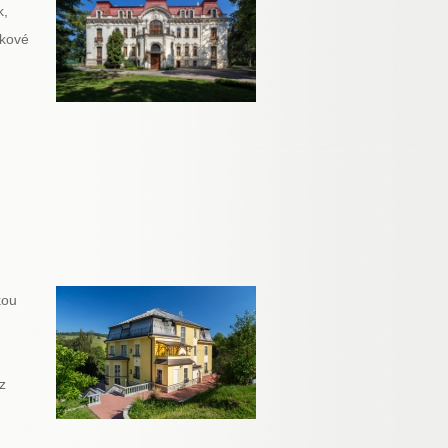
k,
lkové
kou
z