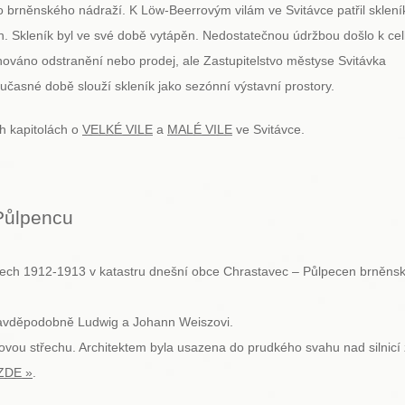
o brněnského nádraží. K Löw-Beerrovým vilám ve Svitávce patřil sklení
tin. Skleník byl ve své době vytápěn. Nedostatečnou údržbou došlo k ce
hováno odstranění nebo prodej, ale Zastupitelstvo městyse Svitávka
učasné době slouží skleník jako sezónní výstavní prostory.
h kapitolách o
VELKÉ VILE
a
MALÉ VILE
ve Svitávce.
Půlpencu
letech 1912-1913 v katastru dnešní obce Chrastavec – Půlpecen brněns
pravděpodobně Ludwig a Johann Weiszovi.
vou střechu. Architektem byla usazena do prudkého svahu nad silnicí 
ZDE »
.