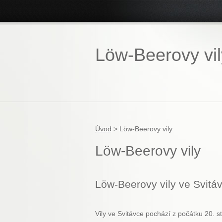
Löw-Beerovy vil
Úvod
>
Löw-Beerovy vily
Löw-Beerovy vily
Löw-Beerovy vily ve Svitá
Vily ve Svitávce pochází z počátku 20. s