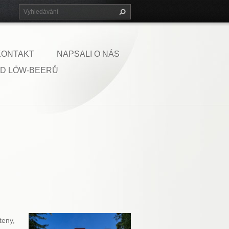
KONTAKT
NAPSALI O NÁS
D LÖW-BEERŮ
teny,