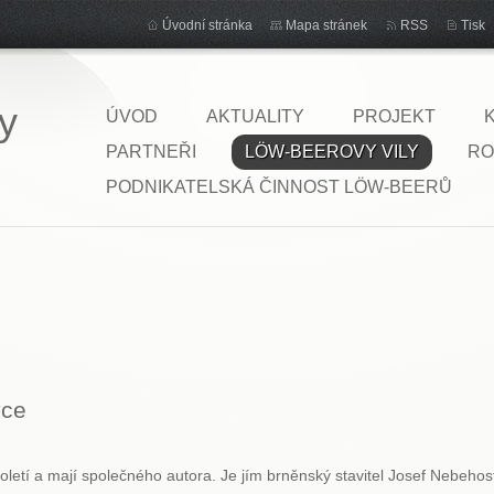
Úvodní stránka
Mapa stránek
RSS
Tisk
y
ÚVOD
AKTUALITY
PROJEKT
PARTNEŘI
LÖW-BEEROVY VILY
RO
PODNIKATELSKÁ ČINNOST LÖW-BEERŮ
vce
toletí a mají společného autora. Je jím brněnský stavitel Josef Nebehos