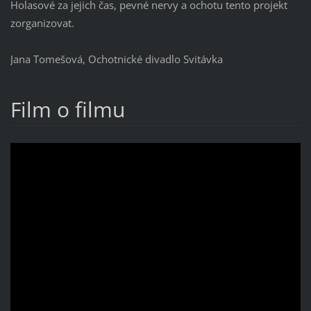
Holasové za jejich čas, pevné nervy a ochotu tento projekt
zorganizovat.
Jana Tomešová, Ochotnické divadlo Svitávka
Film o filmu