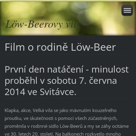
Löw-Beerovy vily
Film o rodině Löw-Beer
První den natáčení - minulost
proběhl v sobotu 7. června
2014 ve Svitávce.
Klapka, akce, Velká vila se jako mávnutím kouzelného
proutku, ve skutečnosti s pomocí všech zúčastněných,
proměnila v rodinné sídlo Löw-Beerů a my se záhy ocitáme
ve 30. letech 20. století. Na balkonech rozkvetlo mnoho