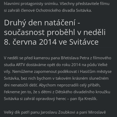
hlavními protagonisty snímku. Všechny představitele filmu
si zahráli členové Ochotnického divadla Svitávka.
Druhý den natáčení -
současnost proběhl v neděli
8. června 2014 ve Svitávce
V neděli se před kamerou pana Břetislava Petra z filmového
studia ARTV dostáváme opět do roku 2014 na půdu Velké
vily. Nemůžeme zapomenout poděkovat i Hasičům městyse
Svitávka, bez nich bychom v takovém krásném slunečném
dni nenatočili déšť. Abychom neprozradili celý příběh,
řekneme jen to, že s dětmi z Dětského divadelního kroužku
Svitávka si zahrál opravdový herec – pan Ilja Kreslík.
Velký dík patří panu Jaroslavu Zoubkovi a paní Miroslavě