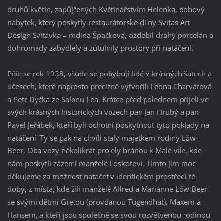
druhů květin, zapůjčených Květinářstvím Helenka, dobový
nábytek, který poskytly restaurátorské dílny Svitas Art
Design Svitávka – rodina Špačkova, ozdobil drahý porcelán a
dohromady zabydlely a zútulnily prostory při natáčení.
Píše se rok 1938, všude se pohybují lidé v krásných šatech a
účesech, které naprosto precizně vytvořili Leona Charvátová
a Petr Dyčka ze Salonu Lea. Krátce před polednem přijeli ve
svých krásných historických vozech pan Jan Hrubý a pan
Pavel Jeřábek, kteří byli ochotní poskytnout tyto poklady na
natáčení. Ty se pak na chvíli staly majetkem rodiny Löw-
Beer. Oba vozy několikrát projely bránou k Malé vile, kde
nám poskytli zázemí manželé Loskotovi. Tímto jim moc
děkujeme za možnost natáčet v identickém prostředí té
doby, z místa, kde žili manželé Alfred a Marianne Löw Beer
se svými dětmi Gretou (provdanou Tugendhat), Maxem a
Hansem, a kteří jsou společně se svou rozvětvenou rodinou