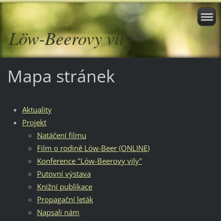
Löw-Beerovy vily
Mapa stránek
Aktuality
Projekt
Natáčení filmu
Film o rodině Löw-Beer (ONLINE)
Konference "Löw-Beerovy vily"
Putovní výstava
Knižní publikace
Propagační leták
Napsali nám