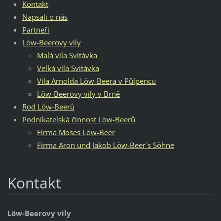
Kontakt
Napsali o nás
Partneři
Löw-Beerovy vily
Malá vila Svitávka
Velká vila Svitávka
Vila Arnolda Löw-Beera v Půlpencu
Löw-Beerovy vily v Brně
Rod Löw-Beerů
Podnikatelská činnost Löw-Beerů
Firma Moses Löw-Beer
Firma Aron und Jakob Löw-Beer`s Söhne
Kontakt
Löw-Beerovy vily