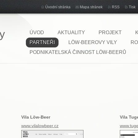
Úvodní stránka
Mapa stránek
RSS
Tisk
y
ÚVOD
AKTUALITY
PROJEKT
PARTNEŘI
LÖW-BEEROVY VILY
RO
PODNIKATELSKÁ ČINNOST LÖW-BEERŮ
Vila Löw-Beer
Vila Tug
www.vilalowbeer.cz
www.tuge