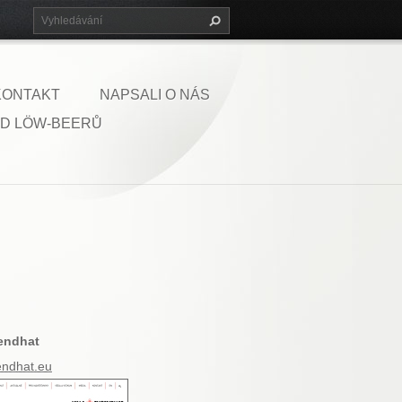
KONTAKT
NAPSALI O NÁS
D LÖW-BEERŮ
endhat
ndhat.eu