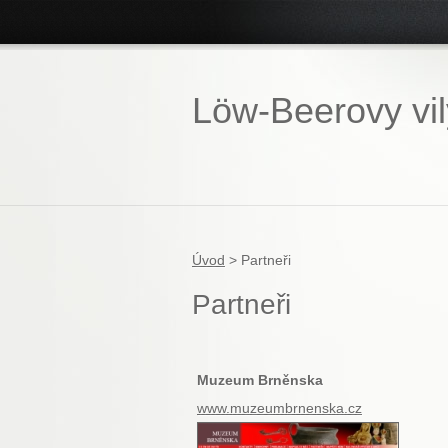
Löw-Beerovy vil
Úvod
>
Partneři
Partneři
Muzeum Brněnska
www.muzeumbrnenska.cz