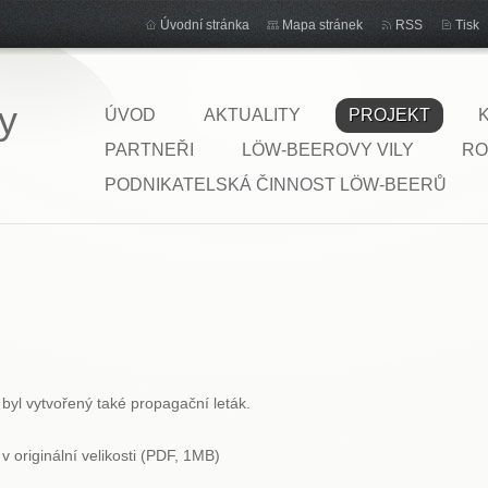
Úvodní stránka
Mapa stránek
RSS
Tisk
y
ÚVOD
AKTUALITY
PROJEKT
PARTNEŘI
LÖW-BEEROVY VILY
RO
PODNIKATELSKÁ ČINNOST LÖW-BEERŮ
“ byl vytvořený také propagační leták.
v originální velikosti (PDF, 1MB)