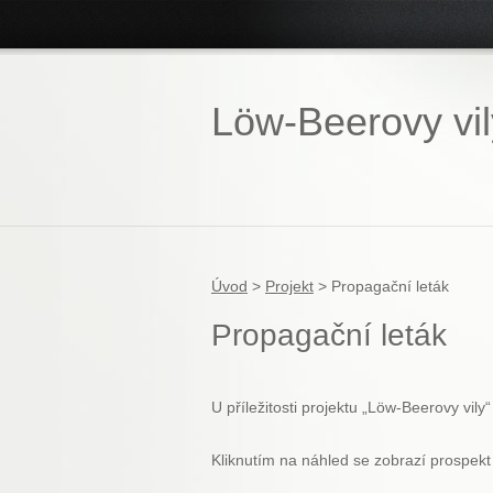
Löw-Beerovy vil
Úvod
>
Projekt
>
Propagační leták
Propagační leták
U příležitosti projektu „Löw-Beerovy vily
Kliknutím na náhled se zobrazí prospekt 