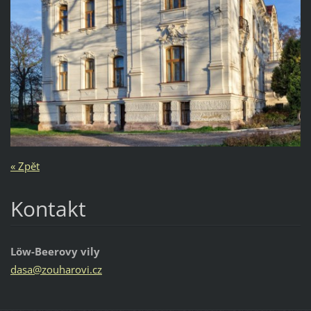
« Zpět
Kontakt
Löw-Beerovy vily
dasa@zou
harovi.c
z